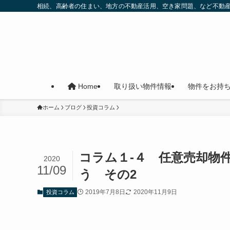
相続、高齢者の住まい、地方の不動産活用、空き家問題、など不動
取り扱い物件情報
物件をお持
Home
ホーム
ブログ
投資コラム
コラム１-４ 任意売却物
2020
11/09
う その2
2019年7月8日
2020年11月9日
投資コラム