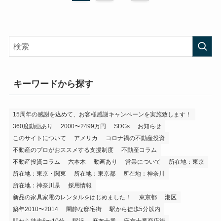
キーワードから探す
15周年の感謝を込めて、お客様感謝キャンペーンを実施致します！
360度動画あり
2000〜2499万円
SDGs
お知らせ
このサイトについて
アメリカ
コロナ禍の不動産投資
不動産のプロがおススメする支援制度
不動産コラム
不動産投資コラム
六本木
動画あり
営業について
所在地：東京
所在地：東京・関東
所在地：東京都
所在地：神奈川
所在地：神奈川県
採用情報
新品の家具家電のレンタルをはじめました！
東京都
港区
築年2010〜2014
閑静な邸宅街
駅から徒歩5分以内
駅から徒歩6〜10分
駅近
麻布十番
麻布十番商店街