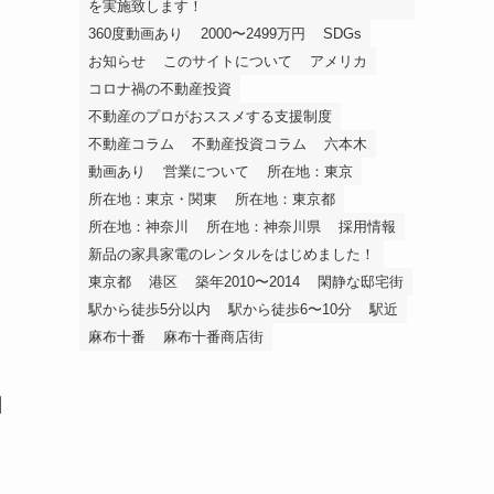
を実施致します！
360度動画あり
2000〜2499万円
SDGs
お知らせ
このサイトについて
アメリカ
コロナ禍の不動産投資
不動産のプロがおススメする支援制度
不動産コラム
不動産投資コラム
六本木
動画あり
営業について
所在地：東京
所在地：東京・関東
所在地：東京都
所在地：神奈川
所在地：神奈川県
採用情報
新品の家具家電のレンタルをはじめました！
東京都
港区
築年2010〜2014
閑静な邸宅街
駅から徒歩5分以内
駅から徒歩6〜10分
駅近
麻布十番
麻布十番商店街
日