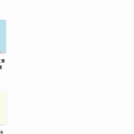
（東
援
)を