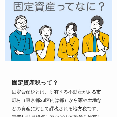
固定資産税って？
固定資産税とは、
所有する不動産がある市
町村（東京都23区内は都）から
家
や
土地
な
どの資産に対して課税される
地方税です。
毎年1月1日時点
に家などの不動産を所有し