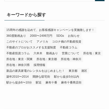
キーワードから探す
15周年の感謝を込めて、お客様感謝キャンペーンを実施致します！
360度動画あり
2000〜2499万円
SDGs
お知らせ
このサイトについて
アメリカ
コロナ禍の不動産投資
不動産のプロがおススメする支援制度
不動産コラム
不動産投資コラム
六本木
動画あり
営業について
所在地：東京
所在地：東京・関東
所在地：東京都
所在地：神奈川
所在地：神奈川県
採用情報
新品の家具家電のレンタルをはじめました！
東京都
港区
築年2010〜2014
閑静な邸宅街
駅から徒歩5分以内
駅から徒歩6〜10分
駅近
麻布十番
麻布十番商店街