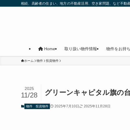
相続、高齢者の住まい、地方の不動産活用、空き家問題、など不動
取り扱い物件情報
物件をお持
Home
ホーム
物件
投資物件
2025
グリーンキャピタル旗の台 
11/28
2025年7月10日
2025年11月28日
物件
投資物件