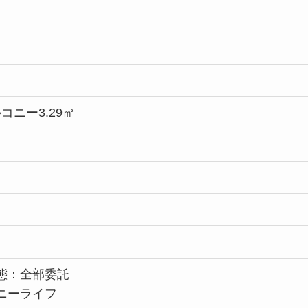
コニー3.29㎡
態：全部委託
ニーライフ