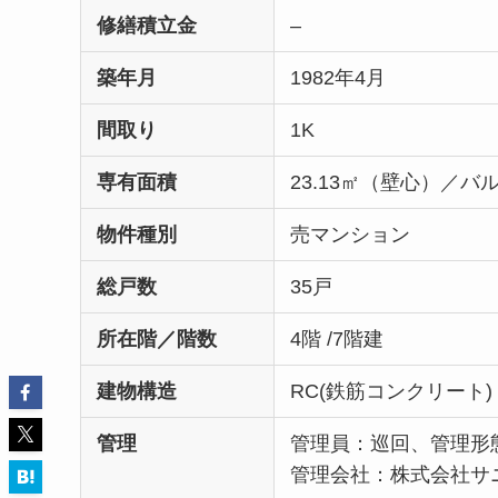
修繕積立金
–
築年月
1982年4月
間取り
1K
専有面積
23.13㎡（壁心）／バル
物件種別
売マンション
総戸数
35戸
所在階／階数
4階 /7階建
建物構造
RC(鉄筋コンクリート)
管理
管理員：巡回、管理形
管理会社：株式会社サ